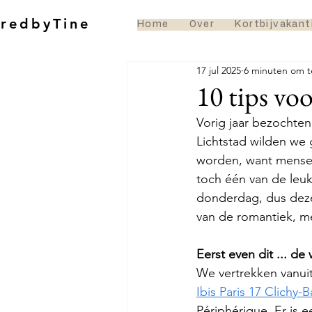
oredbyTine
Home
Over
Kortbijvakant
17 jul 2025
6 minuten om t
10 tips voo
Vorig jaar bezochten
Lichtstad wilden we 
worden, want mensen
toch één van de leuks
donderdag, dus deze
van de romantiek, me
Eerst even dit ... de
We vertrekken vanuit 
Ibis Paris 17 Clichy-B
Périphérique. Er is 