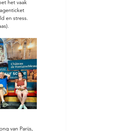
et het vaak 
agenticket 
d en stress. 
as). 
ong van Parijs, 