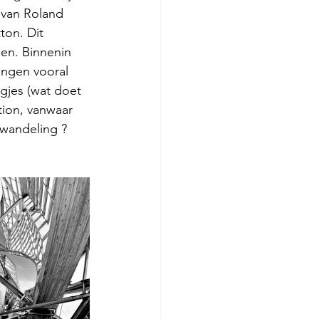
 van Roland 
ton. Dit 
gen. Binnenin 
ingen vooral 
jes (wat doet 
ion, vanwaar 
wandeling ? 