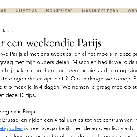
ies
Citytrips
Rondreizen
Bestemmingen
Wan
e lezen
r een weekendje Parijs
 we Parijs al met ons tweetjes, en al het moois in deze p
graag met mijn ouders delen. Misschien had ik wel gids
 blij maken door hen door een mooie stad of omgeving 
te dingen die er zijn, niet ?  Ons verlengd weekendje Par
 trip maak je in 4 dagen. We nemen je graag mee op sta
t deze 10 tips.
 weg naar Parijs
Brussel en rijden een 4-tal uurtjes tot het centrum van P
atignolles
 is heel toegankelijk met de auto en ligt vlakbij
een parking onder het hotel, dus de auto laten we daar 