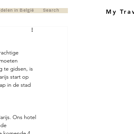
My Tra
delen in België
Search
rachtige 
 moeten 
te gidsen, is 
ijs start op 
p in de stad 
arijs. Ons hotel 
 de 
de komende 4 