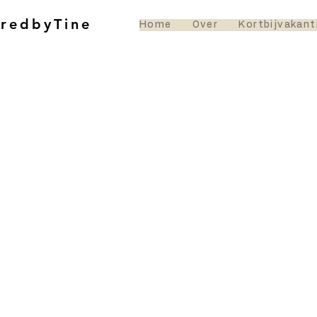
oredbyTine
Home
Over
Kortbijvakant