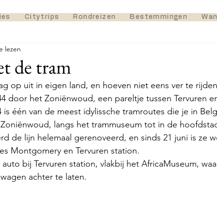
ies
Citytrips
Rondreizen
Bestemmingen
Wan
e lezen
t de tram
ag op uit in eigen land, en hoeven niet eens ver te rijde
4 door het Zoniënwoud, een pareltje tussen Tervuren en
is één van de meest idylissche tramroutes die je in Belgi
 Zoniënwoud, langs het trammuseum tot in de hoofdstad
rd de lijn helemaal gerenoveerd, en sinds 21 juni is ze 
es Montgomery en Tervuren station. 
auto bij Tervuren station, vlakbij het AfricaMuseum, waa
 wagen achter te laten.