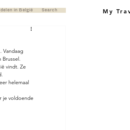
My Tra
delen in België
Search
n. Vandaag 
 Brussel. 
ë vindt. Ze 
. 
weer helemaal 
r je voldoende 