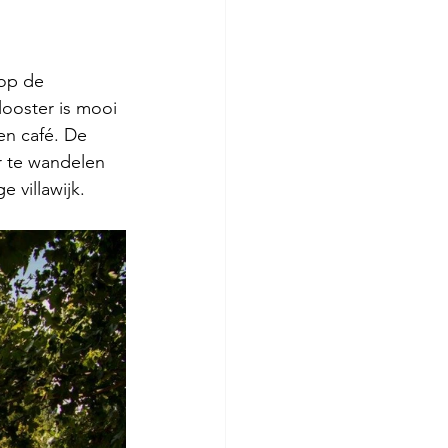
op de 
ooster is mooi 
en café. De 
r te wandelen 
villawijk. 